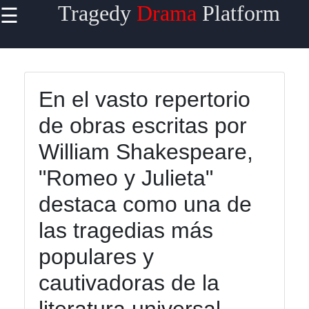
Tragedy
Drama
Platform
☰
×
Useful links
Home
En el vasto repertorio
Tragicomedy
de obras escritas por
Tragic Flaws
William Shakespeare,
Tragic
"Romeo y Julieta"
Characters
Analysis
destaca como una de
Famous
las tragedias más
Tragic
populares y
Moments
cautivadoras de la