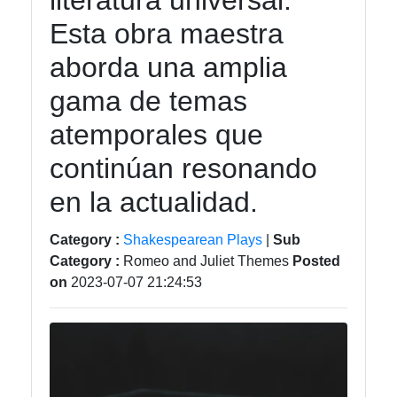
literatura universal.
tragedia
Esta obra maestra
Tragedy
aborda una amplia
Tragic
gama de temas
Literature
atemporales que
Tragic
Themes
continúan resonando
in Film
en la actualidad.
Tragic
Poetry
Category :
Shakespearean Plays
|
Sub
Category :
Romeo and Juliet Themes
Posted
on
2023-07-07 21:24:53
Socials
Facebook