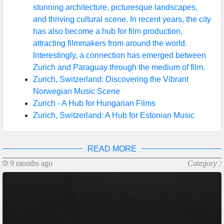
stunning architecture, picturesque landscapes,
and thriving cultural scene. In recent years, the city
has also become a hub for film production,
attracting filmmakers from around the world.
Interestingly, a connection has emerged between
Zurich and Paraguay through the medium of film.
Zurich, Switzerland: Discovering the Vibrant
Norwegian Music Scene
Zurich - A Hub for Hungarian Films
Zurich, Switzerland: A Hub for Estonian Music
READ MORE
9 months ago
Category :